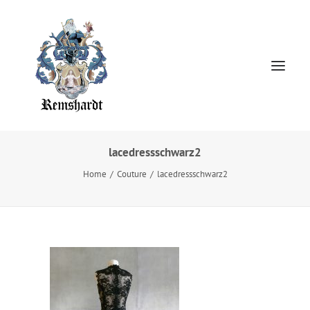
lacedressschwarz2
Home
Home
Couture
lacedressschwarz2
HOCHZEITSKLEIDER
Jewellery
About
Presse
Kontakt