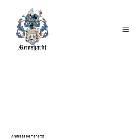
Strona główna
Suknie ślubne
Biżuteria
O mnie
Prasa
Kontakt
Andreas Remshardt